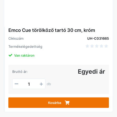
Emco Cue törölköző tartó 30 cm, króm
Cikkszám
UH-C031665
Termékelégedettség
Van raktáron
Egyedi ár
Bruttó ár:
db
Kosárba