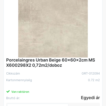
Porcelaingres Urban Beige 60x60x2cm MS
X600298X2 0,72m2/doboz
Cikkszám
GRT-012094
Kartonmennyiség
0.72 m2
Van raktáron
Egyedi ár
Bruttó ár: