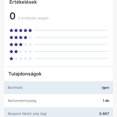
Értékelések
0
0 értékelés alapján
Tulajdonságok
Bontható
Igen
Kartonmennyiség
1 db
központ Nettó súly (kg)
0.607