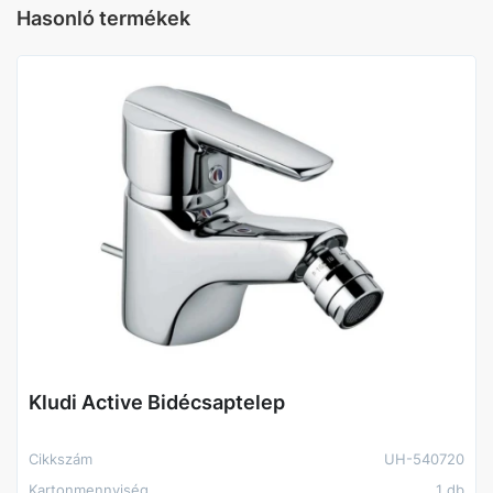
Hasonló termékek
Kludi Active Bidécsaptelep
Cikkszám
UH-540720
Kartonmennyiség
1 db