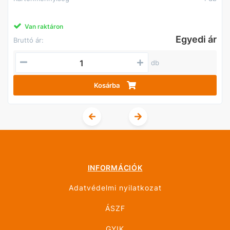
Van raktáron
Egyedi ár
Bruttó ár:
db
Kosárba
INFORMÁCIÓK
Adatvédelmi nyilatkozat
ÁSZF
GYIK