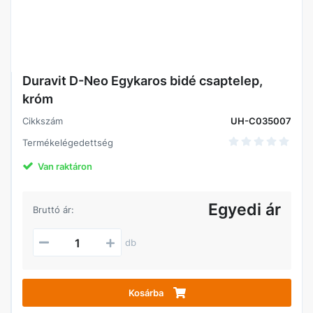
Duravit D-Neo Egykaros bidé csaptelep,
króm
Cikkszám
UH-C035007
Termékelégedettség
Van raktáron
Egyedi ár
Bruttó ár:
db
Kosárba