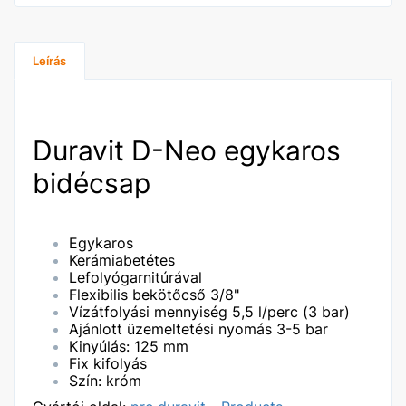
Leírás
Duravit D-Neo egykaros
bidécsap
Egykaros
Kerámiabetétes
Lefolyógarnitúrával
Flexibilis bekötőcső 3/8"
Vízátfolyási mennyiség 5,5 l/perc (3 bar)
Ajánlott üzemeltetési nyomás 3-5 bar
Kinyúlás: 125 mm
Fix kifolyás
Szín: króm