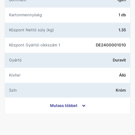
Kartonmennyiség
1 db
központ Nettó súly (kg)
1.35
központ Gyártói cikkszám 1
DE2400001010
Gyártó
Duravit
Kivitel
Álló
Szín
Króm
Falsík alatti
Nem
Mutass többet