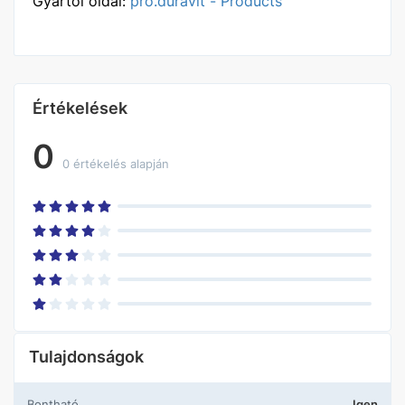
Gyártói oldal:
pro.duravit - Products
Értékelések
0
0 értékelés alapján
Tulajdonságok
Bontható
Igen