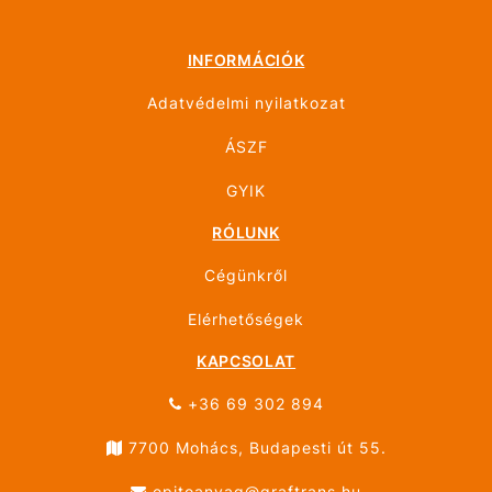
INFORMÁCIÓK
Adatvédelmi nyilatkozat
ÁSZF
GYIK
RÓLUNK
Cégünkről
Elérhetőségek
KAPCSOLAT
+36 69 302 894
7700 Mohács, Budapesti út 55.
epitoanyag@graftrans.hu