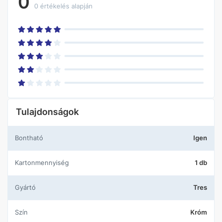
0
0 értékelés alapján
Tulajdonságok
Bontható
Igen
Kartonmennyiség
1 db
Gyártó
Tres
Szín
Króm