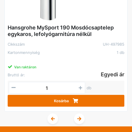
Hansgrohe MySport 190 Mosdócsaptelep
egykaros, lefolyógarnitúra nélkül
Cikkszám
UH-497985
Kartonmennyiség
1 db
Van raktáron
Egyedi ár
Bruttó ár:
db
Kosárba