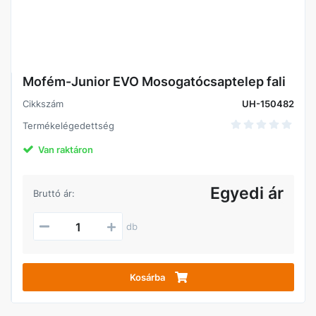
Mofém-Junior EVO Mosogatócsaptelep fali
Cikkszám
UH-150482
Termékelégedettség
Van raktáron
Egyedi ár
Bruttó ár:
db
Kosárba