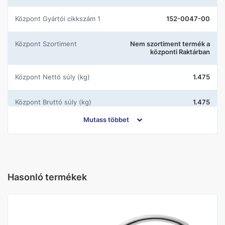
központ Gyártói cikkszám 1
152-0047-00
központ Szortiment
Nem szortiment termék a
központi Raktárban
központ Nettó súly (kg)
1.475
központ Bruttó súly (kg)
1.475
Mutass többet
Gyártó
Mofém
Kivitel
Fali
Hasonló termékek
Szín
Króm