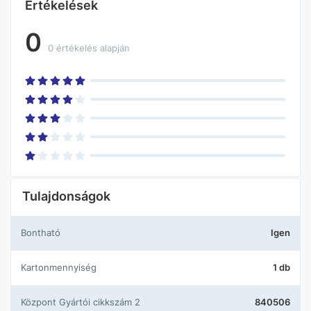
Értékelések
0
0 értékelés alapján
Tulajdonságok
Bontható
Igen
Kartonmennyiség
1 db
központ Gyártói cikkszám 2
840506