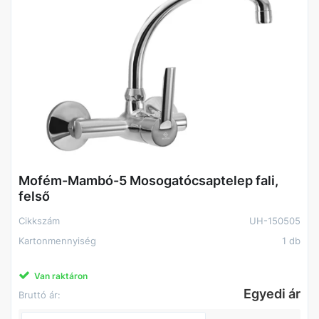
Mofém-Mambó-5 Mosogatócsaptelep fali,
felső
Cikkszám
UH-150505
Kartonmennyiség
1 db
Van raktáron
Egyedi ár
Bruttó ár: