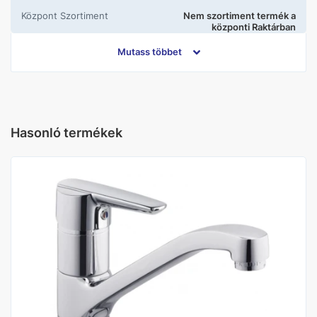
központ Szortiment
Nem szortiment termék a
központi Raktárban
Mutass többet
Gyártó
Kludi
Kivitel
Álló
Hasonló termékek
Szín
Króm