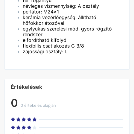
teli fogantyú
névleges vízmennyiség: A osztály
perlátor: M24x1
kerámia vezérlőegység, állítható
hőfokkorlátozóval
egylyukas szerelési mód, gyors rögzítő
rendszer
elfordítható kifolyó
flexibilis csatlakozás G 3/8
zajossági osztály: I.
Értékelések
0
0 értékelés alapján