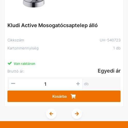
Kludi Active Mosogatócsaptelep álló
Cikkszám
UH-540723
Kartonmennyiség
1 db
Van raktáron
Egyedi ár
Bruttó ár:
db
Kosárba