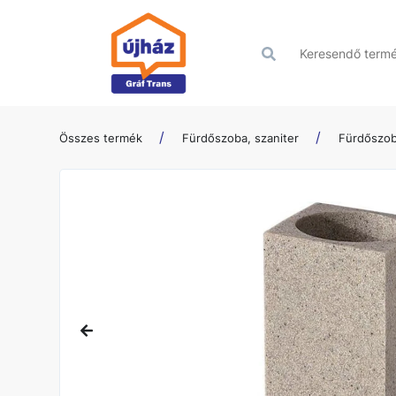
Összes termék
Fürdőszoba, szaniter
Fürdőszob