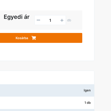
Egyedi ár
db
Kosárba
Igen
1 db