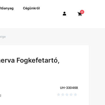
ítőanyag
Cégünkről
0
eige
erva Fogkefetartó,
UH-330468
g