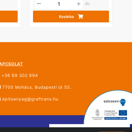
db
Kosárba
APCSOLAT
+36 69 302 894
7700 Mohács, Budapesti út 55.
epitoanyag@graftrans.hu