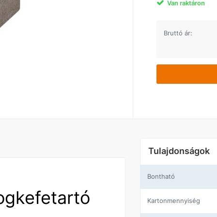
Van raktáron
Bruttó ár:
Tulajdonságok
Bontható
ogkefetartó
Kartonmennyiség