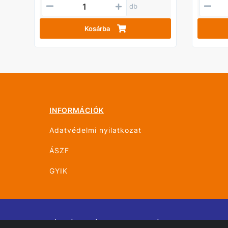
db
Kosárba
INFORMÁCIÓK
Adatvédelmi nyilatkozat
ÁSZF
GYIK
© ÚJHÁZ GRÁF TRANS MOHÁCS 2026 Minden jo