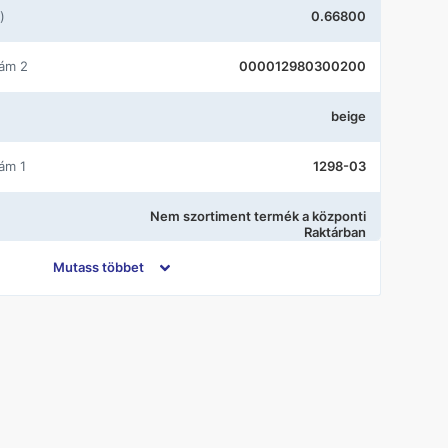
)
0.66800
zám 2
000012980300200
beige
zám 1
1298-03
Nem szortiment termék a központi
Raktárban
Mutass többet
Gedy
Bézs