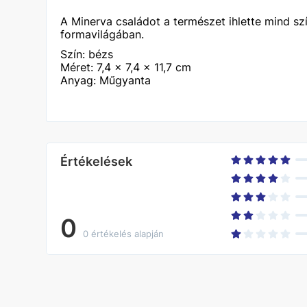
A Minerva családot a természet ihlette mind sz
formavilágában.
Szín: bézs
Méret: 7,4 x 7,4 x 11,7 cm
Anyag: Műgyanta
Értékelések
0
0 értékelés alapján