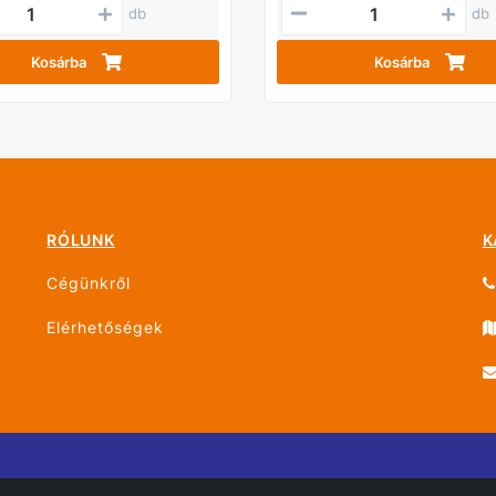
db
db
Kosárba
Kosárba
RÓLUNK
K
Cégünkről
Elérhetőségek
g fenntartva!