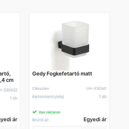
artó,
Gedy Fogkefetartó matt
0,4 cm
Cikkszám
UH-518341
H-330432
Kartonmennyiség
1 db
1 db
Van raktáron
yedi ár
Egyedi ár
Bruttó ár: