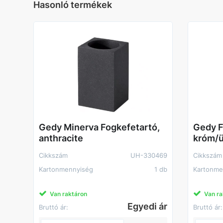
Hasonló termékek
Gedy Minerva Fogkefetartó,
Gedy Fi
anthracite
króm/
Cikkszám
UH-330469
Cikkszám
Kartonmennyiség
1 db
Kartonme
Van raktáron
Van ra
Egyedi ár
Bruttó ár:
Bruttó ár: