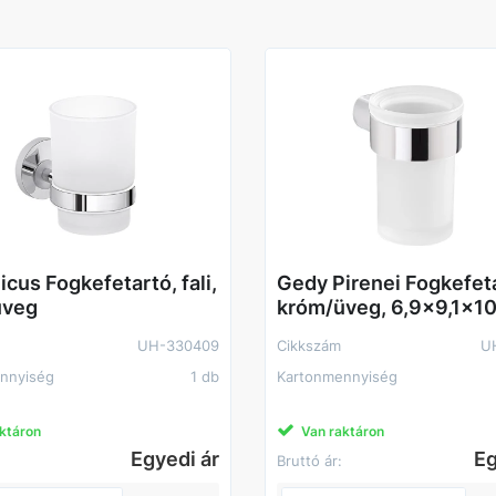
cus Fogkefetartó, fali,
Gedy Pirenei Fogkefet
üveg
króm/üveg, 6,9x9,1x1
UH-330409
Cikkszám
U
nnyiség
1 db
Kartonmennyiség
ktáron
Van raktáron
Egyedi ár
Eg
Bruttó ár: