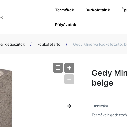
Termékek
Burkolataink
Ép
Pályázatok
ai kiegészítők
Fogkefetartó
Gedy Minerva Fogkefetartó, b
Gedy Min
beige
Cikkszám
Termékelégedettsé