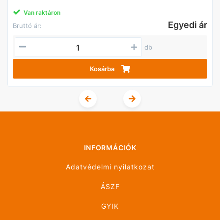
Van raktáron
Egyedi ár
Bruttó ár:
db
Kosárba
INFORMÁCIÓK
Adatvédelmi nyilatkozat
ÁSZF
GYIK