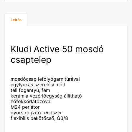
Leírás
Kludi Active 50 mosdó
csaptelep
mosdócsap lefolyógarnitúrával
egylyukas szerelési mód
teli fogantyú, fém
kerámia vezérlőegység állítható
hőfokkorlátozóval
M24 perlátor
gyors rögzítő rendszer
flexibilis bekötőcső, G3/8