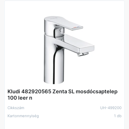
Elhelyezés
Álló
Kludi 482920565 Zenta SL mosdócsaptelep
100 leer n
Cikkszám
UH-499200
Kartonmennyiség
1 db