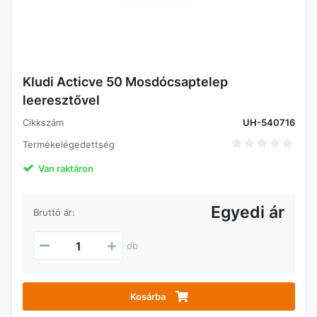
Kludi Acticve 50 Mosdócsaptelep
leeresztővel
Cikkszám
UH-540716
Termékelégedettség
Van raktáron
Egyedi ár
Bruttó ár:
db
Kosárba