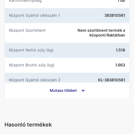
Kartonmennyiség
1 db
központ Gyártói cikkszám 1
383810561
központ Szortiment
Nem szortiment termék a
központi Raktárban
központ Nettó súly (kg)
1.518
központ Bruttó súly (kg)
1.663
központ Gyártói cikkszám 2
KL-383810561
Mutass többet
Gyártó
Kludi
Szín
Króm
Hasonló termékek
Leeresztőszelep
Húzórudas leeresztővel